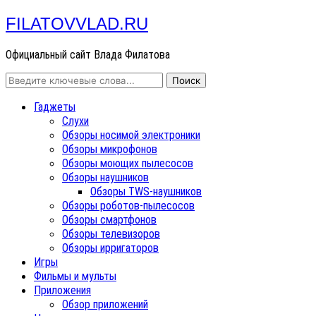
FILATOVVLAD.RU
Официальный сайт Влада Филатова
Гаджеты
Слухи
Обзоры носимой электроники
Обзоры микрофонов
Обзоры моющих пылесосов
Обзоры наушников
Обзоры TWS-наушников
Обзоры роботов-пылесосов
Обзоры смартфонов
Обзоры телевизоров
Обзоры ирригаторов
Игры
Фильмы и мульты
Приложения
Обзор приложений