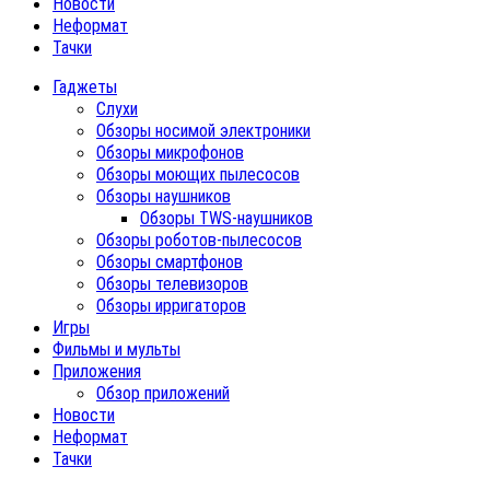
Новости
Неформат
Тачки
Гаджеты
Слухи
Обзоры носимой электроники
Обзоры микрофонов
Обзоры моющих пылесосов
Обзоры наушников
Обзоры TWS-наушников
Обзоры роботов-пылесосов
Обзоры смартфонов
Обзоры телевизоров
Обзоры ирригаторов
Игры
Фильмы и мульты
Приложения
Обзор приложений
Новости
Неформат
Тачки