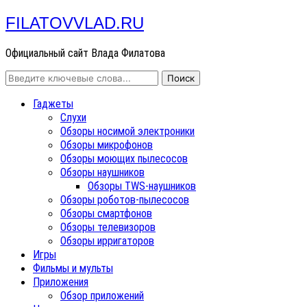
FILATOVVLAD.RU
Официальный сайт Влада Филатова
Гаджеты
Слухи
Обзоры носимой электроники
Обзоры микрофонов
Обзоры моющих пылесосов
Обзоры наушников
Обзоры TWS-наушников
Обзоры роботов-пылесосов
Обзоры смартфонов
Обзоры телевизоров
Обзоры ирригаторов
Игры
Фильмы и мульты
Приложения
Обзор приложений