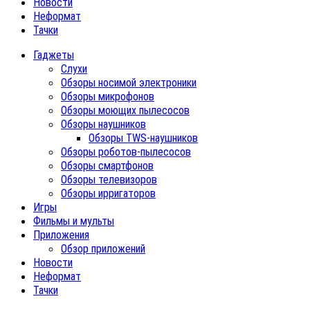
Новости
Неформат
Тачки
Гаджеты
Слухи
Обзоры носимой электроники
Обзоры микрофонов
Обзоры моющих пылесосов
Обзоры наушников
Обзоры TWS-наушников
Обзоры роботов-пылесосов
Обзоры смартфонов
Обзоры телевизоров
Обзоры ирригаторов
Игры
Фильмы и мульты
Приложения
Обзор приложений
Новости
Неформат
Тачки