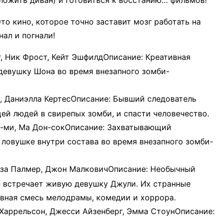
о кино, которое точно заставит мозг работать на
ал и погнали!
г, Ник Фрост, Кейт Эшфилд​Описание: Креативная
 девушку Шона во время внезапного зомби-
с, Даниэлла Кертес​Описание: Бывший следователь
й людей в свирепых зомби, и спасти человечество.​
н Ю-ми, Ма Дон-сок​Описание: Захватывающий
 ловушке внутри состава во время внезапного зомби-
реза Палмер, Джон Малкович​Описание: Необычный
он встречает живую девушку Джули. Их странные
вная смесь мелодрамы, комедии и хоррора.​
 Харрельсон, Джесси Айзенберг, Эмма Стоун​Описание: