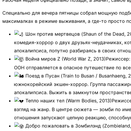
​Специально для вечера пятницы собрал мощную подбо
максималках в режиме выживания, а где-то просто по
Шон против мертвецов (Shaun of the Dead, 2
комедия-хоррор о двух друзьях-неудачниках, ко
апокалипсиса, попутно разбираясь в своих отнош
Война миров Z (World War Z, 2013)​Режиссер
ООН отправляется в опасное путешествие по все
Поезд в Пусан (Train to Busan / Busanhaeng,
южнокорейский экшен-хоррор. Группа пассажиров
апокалипсиса. Выжить в замкнутом пространстве 
Тепло наших тел (Warm Bodies, 2013)​Режисс
взгляд на жанр. В центре сюжета — зомби по им
отношения запускают цепную реакцию, способную
Добро пожаловать в Зомбилэнд (Zombieland, 