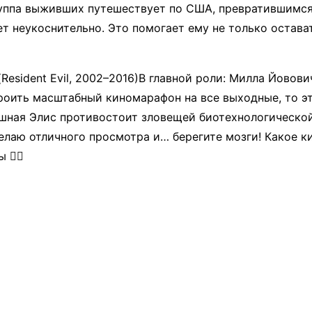
руппа выживших путешествует по США, превратившимся
 неукоснительно. Это помогает ему не только остават
Resident Evil, 2002–2016)​В главной роли: Милла Йовов
троить масштабный киномарафон на все выходные, то э
ашная Элис противостоит зловещей биотехнологической
елаю отличного просмотра и… берегите мозги! Какое ки
👇🏻