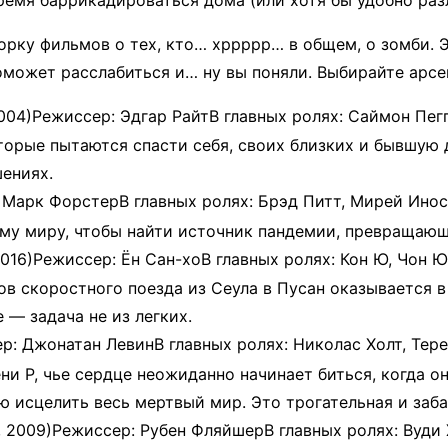
рку фильмов о тех, кто… хррррр… в общем, о зомби. Эт
может расслабиться и… ну вы поняли. Выбирайте арсен
004)​Режиссер: Эдгар Райт​В главных ролях: Саймон Пег
торые пытаются спасти себя, своих близких и бывшую
ениях.​
: Марк Форстер​В главных ролях: Брэд Питт, Мирей Ино
му миру, чтобы найти источник пандемии, превращающе
 2016)​Режиссер: Ён Сан-хо​В главных ролях: Кон Ю, Чо
 скоростного поезда из Сеула в Пусан оказывается в
— задача не из легких.​
ер: Джонатан Левин​В главных ролях: Николас Холт, Те
ени Р, чье сердце неожиданно начинает биться, когда 
 исцелить весь мертвый мир. Это трогательная и заба
2009)​Режиссер: Рубен Фляйшер​В главных ролях: Вуди