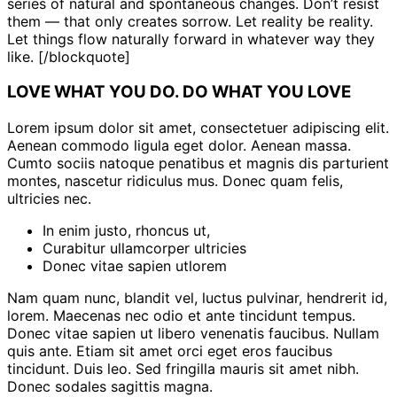
series of natural and spontaneous changes. Don’t resist
them — that only creates sorrow. Let reality be reality.
Let things flow naturally forward in whatever way they
like. [/blockquote]
LOVE WHAT YOU DO. DO WHAT YOU LOVE
Lorem ipsum dolor sit amet, consectetuer adipiscing elit.
Aenean commodo ligula eget dolor. Aenean massa.
Cumto sociis natoque penatibus et magnis dis parturient
montes, nascetur ridiculus mus. Donec quam felis,
ultricies nec.
In enim justo, rhoncus ut,
Curabitur ullamcorper ultricies
Donec vitae sapien utlorem
Nam quam nunc, blandit vel, luctus pulvinar, hendrerit id,
lorem. Maecenas nec odio et ante tincidunt tempus.
Donec vitae sapien ut libero venenatis faucibus. Nullam
quis ante. Etiam sit amet orci eget eros faucibus
tincidunt. Duis leo. Sed fringilla mauris sit amet nibh.
Donec sodales sagittis magna.