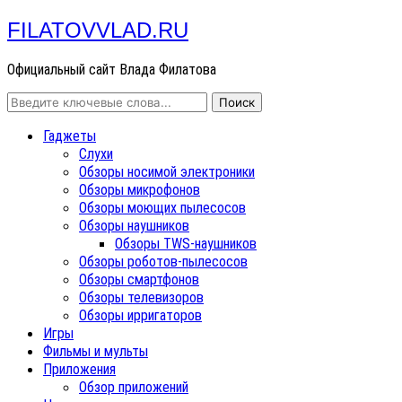
FILATOVVLAD.RU
Официальный сайт Влада Филатова
Гаджеты
Слухи
Обзоры носимой электроники
Обзоры микрофонов
Обзоры моющих пылесосов
Обзоры наушников
Обзоры TWS-наушников
Обзоры роботов-пылесосов
Обзоры смартфонов
Обзоры телевизоров
Обзоры ирригаторов
Игры
Фильмы и мульты
Приложения
Обзор приложений