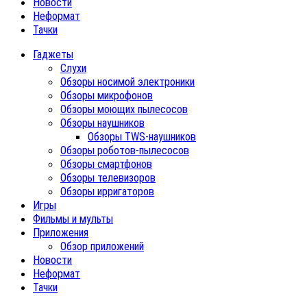
Новости
Неформат
Тачки
Гаджеты
Слухи
Обзоры носимой электроники
Обзоры микрофонов
Обзоры моющих пылесосов
Обзоры наушников
Обзоры TWS-наушников
Обзоры роботов-пылесосов
Обзоры смартфонов
Обзоры телевизоров
Обзоры ирригаторов
Игры
Фильмы и мульты
Приложения
Обзор приложений
Новости
Неформат
Тачки