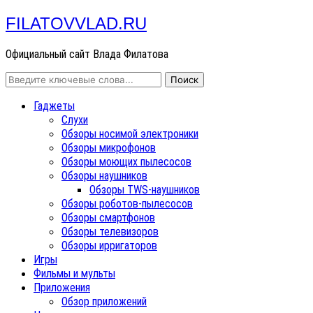
FILATOVVLAD.RU
Официальный сайт Влада Филатова
Гаджеты
Слухи
Обзоры носимой электроники
Обзоры микрофонов
Обзоры моющих пылесосов
Обзоры наушников
Обзоры TWS-наушников
Обзоры роботов-пылесосов
Обзоры смартфонов
Обзоры телевизоров
Обзоры ирригаторов
Игры
Фильмы и мульты
Приложения
Обзор приложений