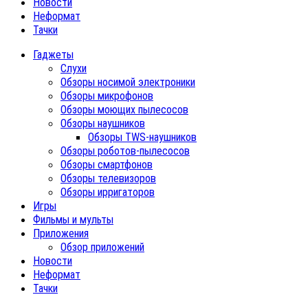
Новости
Неформат
Тачки
Гаджеты
Слухи
Обзоры носимой электроники
Обзоры микрофонов
Обзоры моющих пылесосов
Обзоры наушников
Обзоры TWS-наушников
Обзоры роботов-пылесосов
Обзоры смартфонов
Обзоры телевизоров
Обзоры ирригаторов
Игры
Фильмы и мульты
Приложения
Обзор приложений
Новости
Неформат
Тачки